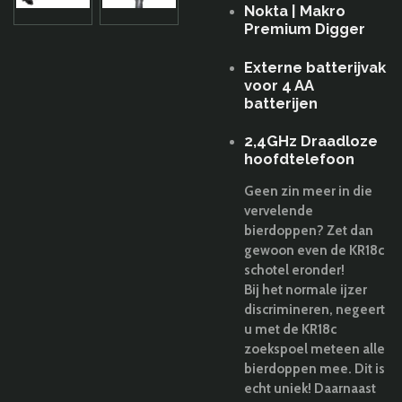
Nokta | Makro
Premium Digger
Externe batterijvak
voor 4 AA
batterijen
2,4GHz Draadloze
hoofdtelefoon
Geen zin meer in die
vervelende
bierdoppen? Zet dan
gewoon even de KR18c
schotel eronder!
Bij het normale ijzer
discrimineren, negeert
u met de KR18c
zoekspoel meteen alle
bierdoppen mee. Dit is
echt uniek! Daarnaast