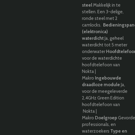
steel
Makkelijk in te
stellen. Een 3-delige,
ronde steel met 2
camlocks.
Bedieningspan
(elektronica)
waterdicht
Ja, geheel
waterdicht tot 5 meter
onderwater
Hoofdtelefoon
voor de waterdichte
hoofdtelefoon van
Nokta |
Makro
Ingebouwde
draadloze module
Ja,
voor de meegeleverde
2,4GHz Green Edition
hoofdtelefoon van
Nokta |
Makro
Doelgroep
G
evorde
professionals, en
waterzoekers
Type en