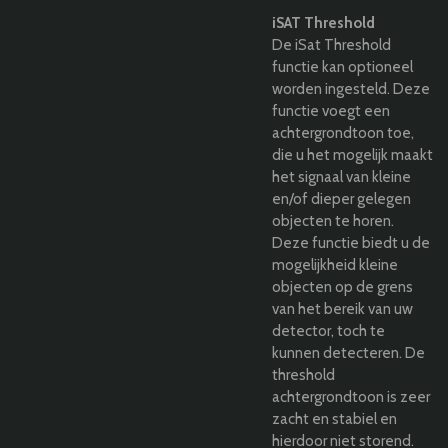
iSAT Threshold
De iSat Threshold
functie kan optioneel
worden ingesteld. Deze
functie voegt een
achtergrondtoon toe,
die u het mogelijk maakt
het signaal van kleine
en/of dieper gelegen
objecten te horen.
Deze functie biedt u de
mogelijkheid kleine
objecten op de grens
van het bereik van uw
detector, toch te
kunnen detecteren. De
threshold
achtergrondtoon is zeer
zacht en stabiel en
hierdoor niet storend.