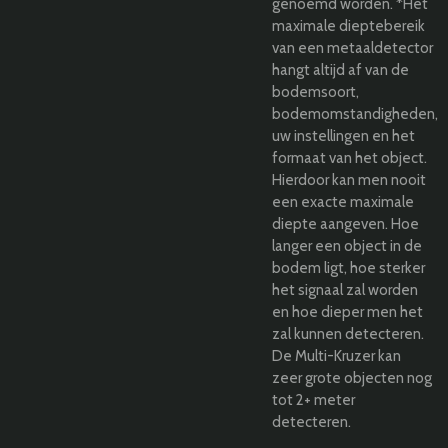
genoemd worden. *Het
maximale dieptebereik
van een metaaldetector
hangt altijd af van de
bodemsoort,
bodemomstandigheden,
uw instellingen en het
formaat van het object.
Hierdoor kan men nooit
een exacte maximale
diepte aangeven. Hoe
langer een object in de
bodem ligt, hoe sterker
het signaal zal worden
en hoe dieper men het
zal kunnen detecteren.
De Multi-Kruzer kan
zeer grote objecten nog
tot 2+ meter
detecteren.