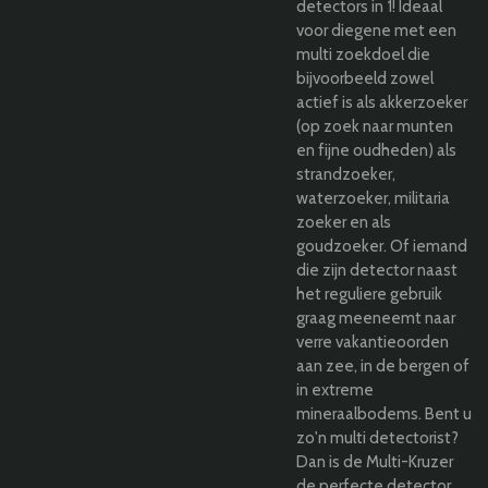
detectors in 1! Ideaal
voor diegene met een
multi zoekdoel die
bijvoorbeeld zowel
actief is als akkerzoeker
(op zoek naar munten
en fijne oudheden) als
strandzoeker,
waterzoeker, militaria
zoeker en als
goudzoeker. Of iemand
die zijn detector naast
het reguliere gebruik
graag meeneemt naar
verre vakantieoorden
aan zee, in de bergen of
in extreme
mineraalbodems. Bent u
zo'n multi detectorist?
Dan is de Multi-Kruzer
de perfecte detector