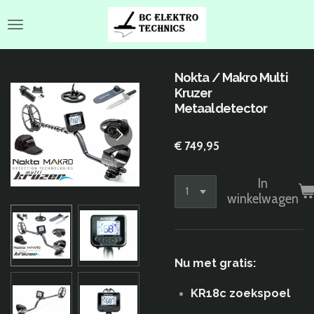
Ga
direct
naar
de
hoofdinhoud
Nokta / Makro Multi
Kruzer
Metaaldetector
€ 749,95
In
winkelwagen
Nu met gratis:
KR18c zoekspoel