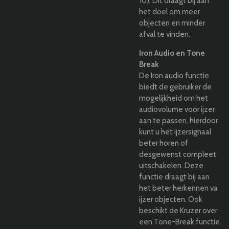
10). Dit draagt bij aan
het doel om meer
objecten en minder
afval te vinden.
Iron Audio en Tone
Break
De Iron audio functie
biedt de gebruiker de
mogelijkheid om het
audiovolume voor ijzer
aan te passen, hierdoor
kunt u het ijzersignaal
beter horen of
desgewenst compleet
uitschakelen. Deze
functie draagt bij aan
het beter herkennen va
ijzer objecten. Ook
beschikt de Kruzer over
een Tone-Break functie.