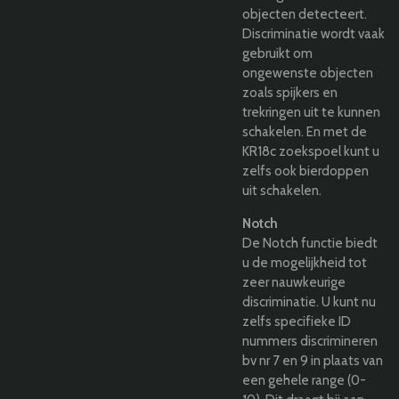
objecten detecteert.
Discriminatie wordt vaak
gebruikt om
ongewenste objecten
zoals spijkers en
trekringen uit te kunnen
schakelen. En met de
KR18c zoekspoel kunt u
zelfs ook bierdoppen
uit schakelen.
Notch
De Notch functie biedt
u de mogelijkheid tot
zeer nauwkeurige
discriminatie. U kunt nu
zelfs specifieke ID
nummers discrimineren
bv nr 7 en 9 in plaats van
een gehele range (0-