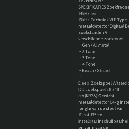
TECHNISCHE
SPECIFICATIES
Zoekfreque
14kHz, en
19kHz
Techniek
VLF
Type
metaaldetector
Digitaal
Be
zoekstanden
9
verschillende zoekmodi:
- Gen / All Metal
- 2 Tone
- 3 Tone
- 4 Tone
- Beach / Strand
-
Deep
Zoekspoel
Waterdi
DD zoekspoel 28 x 18
cm (KR28)
Gewicht
metaaldetector
1,4kg
Inst
lengte van de steel
Van
111 tot 135cm
instelbaar
Inschuifbaarhei
en vorm van de