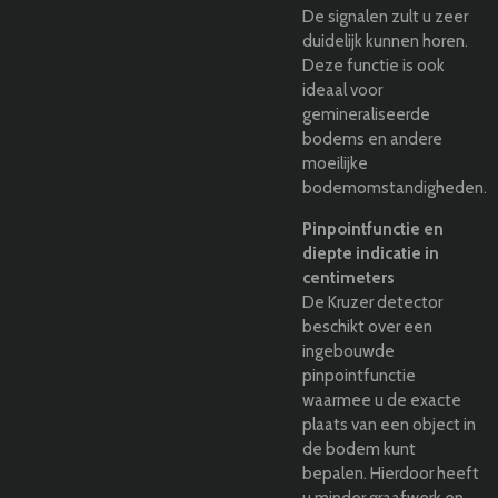
De signalen zult u zeer
duidelijk kunnen horen.
Deze functie is ook
ideaal voor
gemineraliseerde
bodems en andere
moeilijke
bodemomstandigheden.
Pinpointfunctie en
diepte indicatie in
centimeters
De Kruzer detector
beschikt over een
ingebouwde
pinpointfunctie
waarmee u de exacte
plaats van een object in
de bodem kunt
bepalen. Hierdoor heeft
u minder graafwerk en