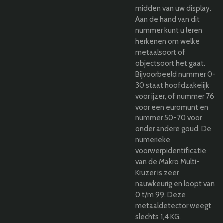
midden van uw display.
Aan de hand van dit
nummer kunt u leren
herkenen om welke
metaalsoort of
objectsoort het gaat.
Bijvoorbeeld nummer 0-
30 staat hoofdzakeiijk
voor ijzer, of nummer 76
voor een euromunt en
nummer 50-70 voor
onder andere goud. De
numerieke
voorwerpidentificatie
van de Makro Multi-
Kruzer is zeer
nauwkeurig en loopt van
0 t/m 99. Deze
metaaldetector weegt
slechts 1,4 KG.