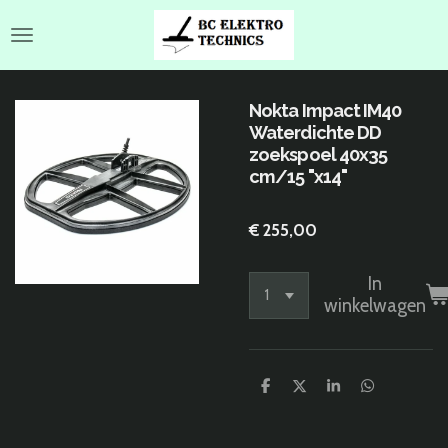
Ga
direct
naar
de
hoofdinhoud
Nokta Impact IM40
Waterdichte DD
zoekspoel 40x35
cm/15 "x14"
€ 255,00
In
winkelwagen
D
D
S
D
e
e
h
e
l
e
a
l
e
l
r
e