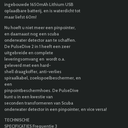
ingebouwde 1650mAh Lithium USB
oplaadbare batterij, en is waterdicht tot
maar liefst 60m!
Nu hoeft u niet meer een pinpointer,
en daarnaast nog een scuba
onderwater detector aan te schaffen.
De PulseDive 2 in 1 heeft een zeer
uitgebreide en complete
leveringsomvang en
wordt o.a.
geleverd met een
hard
-
shell
draagkoffer, anti-verlies
spiraalkabel, zoekspoelbeschermer, en
een
pinpointbeschermhoes.
De
PulseDive
kunt u in een kwestie van
seconden
transformeren
van
Scuba
onderwater
detector
in
een
p
inpoint
er,
en
vice
vers
a
!
TECHNISCHE
SPECIFICATIES Frequentie 3