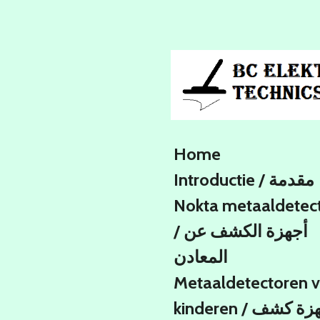
Ga
direct
naar
de
hoofdinhoud
Home
Introductie / مقدمة
Nokta metaaldetec
/ أجهزة الكشف عن
المعادن
Metaaldetectoren 
kinderen / اجهزة كشف