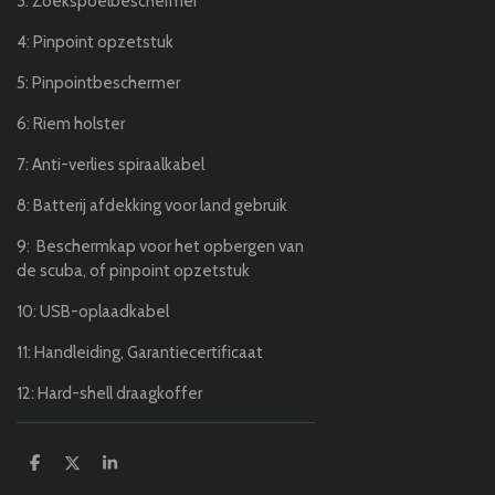
3: Zoekspoelbeschermer
4: Pinpoint opzetstuk
5: Pinpointbeschermer
6: Riem holster
7: Anti-verlies spiraalkabel
8: Batterij afdekking voor land gebruik
9: Beschermkap voor het opbergen van
de scuba, of pinpoint opzetstuk
10: USB-oplaadkabel
11: Handleiding, Garantiecertificaat
12: Hard-shell draagkoffer
D
D
S
e
e
h