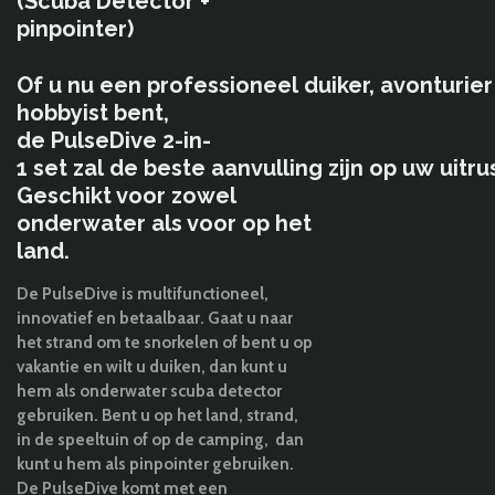
(Scuba Detector +
pinpointer)
Of
u
nu
een
professioneel
duiker
,
avonturier
hobbyist
bent,
de
PulseDive
2
-
in
-
1
set
zal
de
beste
aanvulling
zijn
op
uw
uitru
Geschikt voor zowel
onderwater als voor op het
land.
De PulseDive
is
multifunctioneel,
innovatief en betaalbaar
. Gaat u naar
het strand om te snorkelen of bent u op
vakantie en wilt u duiken, dan kunt u
hem als onderwater scuba detector
gebruiken. Bent u op het land, strand,
in de speeltuin of op de camping, dan
kunt u hem als pinpointer gebruiken.
De PulseDive komt met een