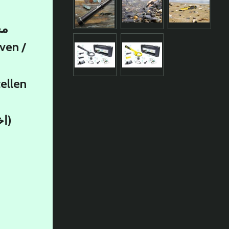
محدد
ven /
ellen