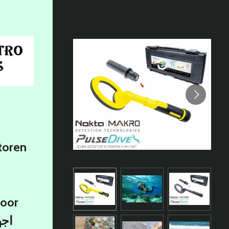
toren
voor