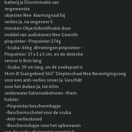
batterij Ja Discriminatie van
ongewenste
objecten Nee Alarmsignaal bij
verlies Ja, na ongeveer 5
minuten Objectidentificatie door
middel van audiotonen Nee Gewicht
pinpointer -Pinpointer:274g
-Scuba: 446g Afmetingen pinpointer -
Pinpointer: 27 x 5 x 5 cm, en de detectie
sensor is 8cm lang
-Scuba: 39 cm lang, en de zoekspoel is
14cm Ø Scangebied 360° Diepteschaal Nee Bevestigingsoog
voor een anti-verlies snoer Ja Geschikt
voor het duiken Ja, tot 60m
onderwater Extra toebehoren -Riem
holster
-Pinpointer beschermkapje
-Beschermschotel voor de scuba
-Anti-verlieskoord
-Beschermdopje voor het opbewaren
van de scuba of pinpoint opzetstuk